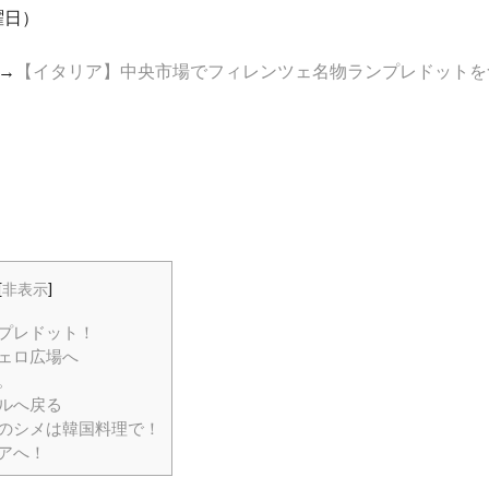
曜日）
→
【イタリア】中央市場でフィレンツェ名物ランプレドットを
[
非表示
]
プレドット！
ェロ広場へ
。
ルへ戻る
のシメは韓国料理で！
アへ！