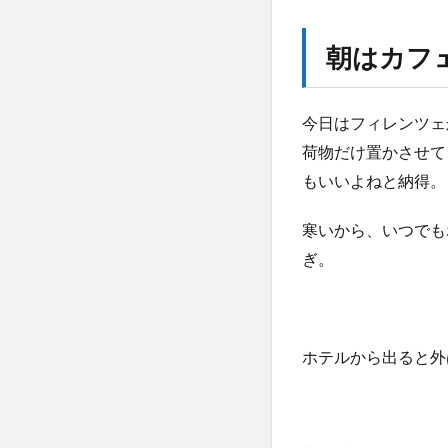
ミケ
ラン
朝はカフ
ジェ
ロ広
場へ
今日はフィレンツェ
3
荷物だけ置かさせて
街を
ぶら
もいいよねと納得。
ぶら
す
寒いから、いつでも
る。
ぎ。
4
荷
物
を
ホテルから出ると外
取
り
に
ホ
テ