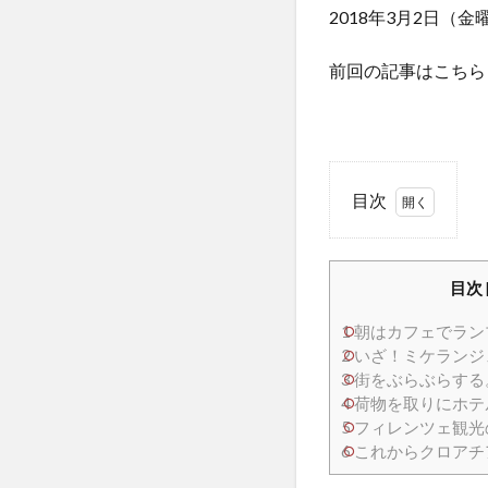
2018年3月2日（金
前回の記事はこちら
目次
1
朝は
カフ
目次
ェで
ラン
1
朝はカフェでラン
プレ
2
いざ！ミケランジ
ドッ
3
街をぶらぶらする
ト！
4
荷物を取りにホテ
5
フィレンツェ観光
2
6
これからクロアチ
い
ざ！