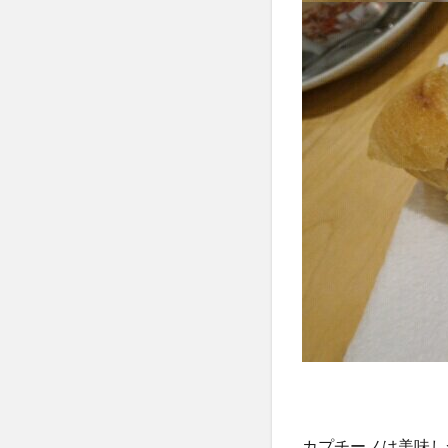
ア
へ！
カプチーノは美味し