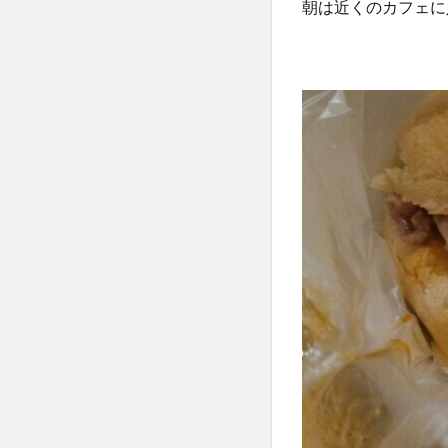
朝は近くのカフェに
ル
へ
戻
る
5
フィ
レン
ツェ
観光
のシ
メは
韓国
料理
で！
6
これ
から
クロ
アチ