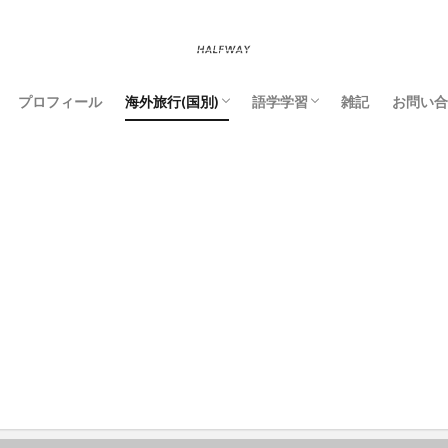
プロフィール
海外旅行(国別)
語学学習
雑記
お問い合
モロッコ
フランス
スペイン
イタリア
クロアチア
ハンガリー
チェコ
ドイツ
ベルギー
イギリス
ニュージーランド
役立つ旅情報
英語
フランス語