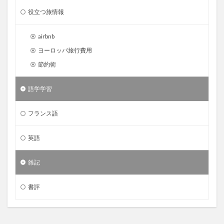
役立つ旅情報
airbnb
ヨーロッパ旅行費用
節約術
語学学習
フランス語
英語
雑記
書評